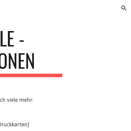
ion
LE -
IONEN
och viele mehr
:
Druckkarten
]