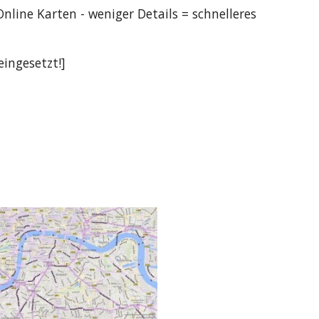
Online K
arten -
weniger Details = schnelleres
eingesetzt!
]