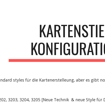
ip to main content
Skip to navigat
KARTENSTIE
KONFIGURAT
ndard styles f
ür die Kartenerstelleung
,
aber es gibt n
202, 3203, 3204, 3205 [
Neue Technik & neue Style für 