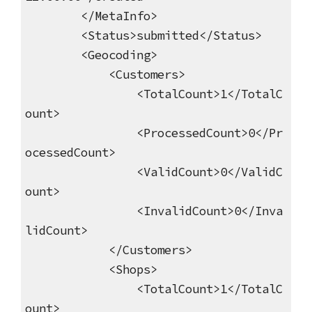
</MetaInfo>
<Status>submitted</Status>
<Geocoding>
<Customers>
<TotalCount>1</TotalC
ount>
<ProcessedCount>0</Pr
ocessedCount>
<ValidCount>0</ValidC
ount>
<InvalidCount>0</Inva
lidCount>
</Customers>
<Shops>
<TotalCount>1</TotalC
ount>