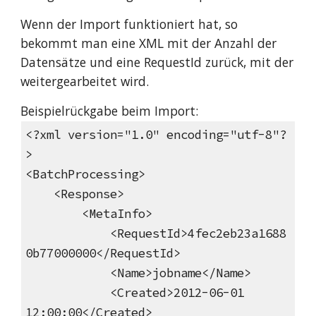
Wenn der Import funktioniert hat, so
bekommt man eine XML mit der Anzahl der
Datensätze und eine RequestId zurück, mit der
weitergearbeitet wird.
Beispielrückgabe beim Import:
<?xml version="1.0" encoding="utf-8"?
>
<BatchProcessing>
<Response>
<MetaInfo>
<RequestId>4fec2eb23a1688
0b77000000</RequestId>
<Name>jobname</Name>
<Created>2012-06-01
12:00:00</Created>