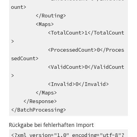
ount>
</Routing>
<Maps>
<TotalCount>1</TotalCount
>
<ProcessedCount>0</Proces
sedCount>
<ValidCount>0</ValidCount
>
<Invalid>0</Invalid>
</Maps>
</Response>
</BatchProcessing>
Rückgabe bei fehlerhaften Import
<?xml version="1.0" encoding="utf-8"?