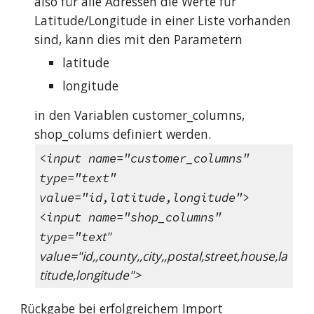
also für alle Adressen die Werte für
Latitude/Longitude in einer Liste vorhanden
sind, kann dies mit den Parametern
latitude
longitude
in den Variablen customer_columns,
shop_colums definiert werden.
<input name="customer_columns"
type="text"
value="id,latitude,longitude">
<input name="shop_columns"
xt"
type="te
value="id,,county,,city,,postal,street,house,la
titude,longitude">
Rückgabe bei erfolgreichem Import