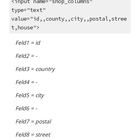
<input name="shop_columns"
type="text"
value="id,,county,,city,,postal,stree
t,house">
Feld1 = id
Feld2 = -
Feld3 = country
Feld4 = -
Feld5 = city
Feld6 = -
Feld7 = postal
Feld8 = street