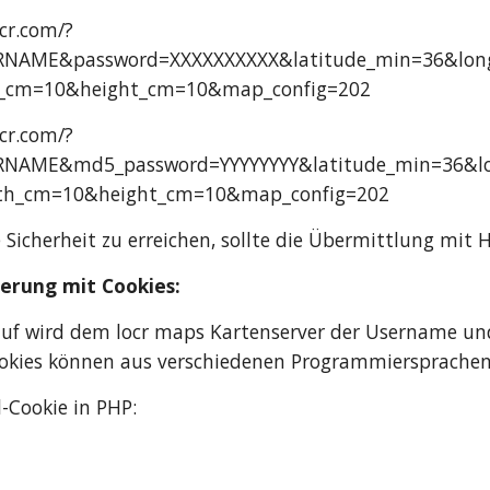
cr.com/?
NAME&password=XXXXXXXXXX&latitude_min=36&long
_cm=10&height_cm=10&map_config=202
cr.com/?
NAME&md5_password=YYYYYYYY&latitude_min=36&lo
th_cm=10&height_cm=10&map_config=202
Sicherheit zu erreichen, sollte die Übermittlung mit H
erung mit Cookies:
auf wird dem locr maps Kartenserver der Username und
ookies können aus verschiedenen Programmiersprachen
l-Cookie in PHP: