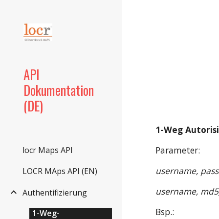
Sk
API
Dokumentation
(DE)
1-Weg Autoris
Parameter:
locr Maps API
username, pas
LOCR MAps API (EN)
username, md5
Authentifizierung
Bsp.:
1-Weg-