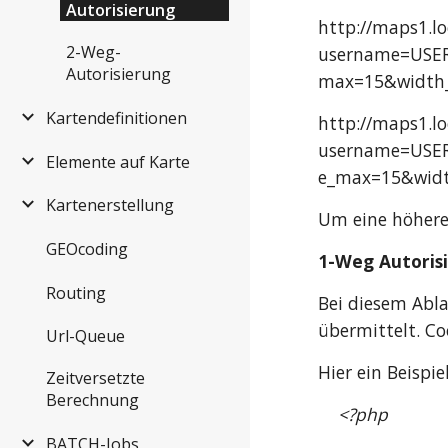
Autorisierung
http://maps1.lo
2-Weg-
username=USER
Autorisierung
max=15&width
Kartendefinitionen
http://maps1.lo
username=USER
Elemente auf Karte
e_max=15&wid
Kartenerstellung
Um eine höhere 
GEOcoding
1-Weg Autorisi
Routing
Bei diesem Abl
übermittelt. C
Url-Queue
Hier ein Beispie
Zeitversetzte
Berechnung
<?php
BATCH-Jobs