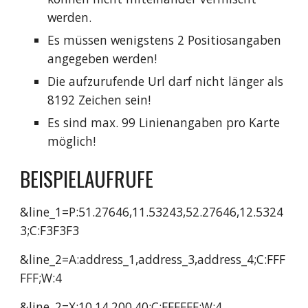
werden.
Es müssen wenigstens 2 Positiosangaben
angegeben werden!
Die aufzurufende Url darf nicht länger als
8192 Zeichen sein!
Es sind max. 99 Linienangaben pro Karte
möglich!
BEISPIELAUFRUFE
&line_1=P:51.27646,11.53243,52.27646,12.5324
3;C:F3F3F3
&line_2=A:address_1,address_3,address_4;C:FFF
FFF;W:4
&line_2=X:10,14,200,40;C:FFFFFF;W:4