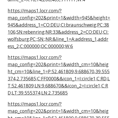
https://maps1.locr.com/?
map_config=202&print=1&width=945&height=
945&address_1=CO:DEU;CI:braunschweig;PC:38
106;SN:rebenring;NR:33&address_2=CO:DEU;CI:
wolfsburg;PC:;SN:;NR:&line_1=A:address_1,addr
ess_2;C:000000;OC:000000;W:6
https://maps1.locr.com/?
map_config=202&print=1&width_cm=10&heig
ht_cm=10&line_1=P:52.461809,9.688670,39.555
374,2.735685;C:FF0000&&icon_1=I:circle1;C:RD;L
T:52.461809;LN:9.688670&&icon_2=I:circle1;C:R
D;LT:39.555374;LN:2.735685
https://maps1.locr.com/?
map_config=202&print=1&width_cm=10&heig
ht_cm=10&line_1=P:52.461809,9.688670,39.555