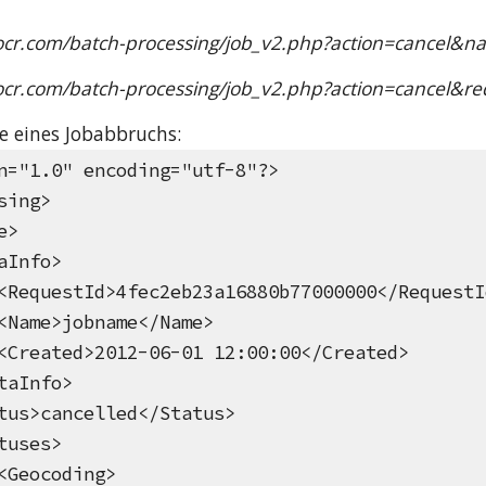
locr.com/batch-processing/job_v2.php?action=cancel
ocr.com/batch-processing/job_v2.php?action=cancel&re
e eines Jobabbruchs:
n="1.0" encoding="utf-8"?>
sing>
e>
nfo>
d>4fec2eb23a16880b77000000</RequestI
obname</Name>
2012-06-01 12:00:00</Created>
nfo>
ancelled</Status>
ses>
oding>