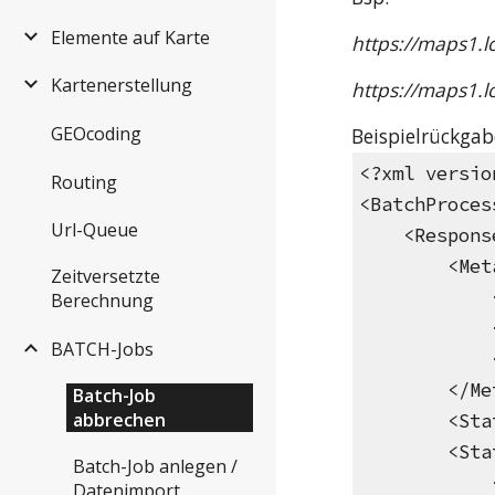
Elemente auf Karte
https://maps1.
Kartenerstellung
https://maps1.l
GEOcoding
Beispielrückgab
<?xml versio
Routing
<BatchProces
Url-Queue
<Respons
<MetaI
Zeitversetzte
<RequestI
Berechnung
<Name>j
BATCH-Jobs
<Created>
</MetaI
Batch-Job
abbrechen
<Status>c
<Statu
Batch-Job anlegen /
<Geoc
Datenimport