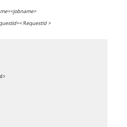
&name=<jobname>
questid=<
R
equestId
>
d>